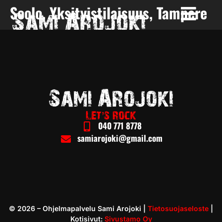
Soolo, Yksityistilaisuus, Tampere
040 771 8778
samiarojoki@gmail.com
©
2026
– Ohjelmapalvelu Sami Arojoki |
Tietosuojaseloste
|
Kotisivut:
Sivustamo Oy