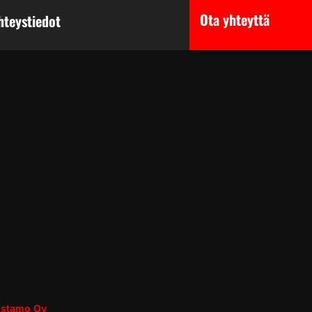
Ota yhteyttä
hteystiedot
ustamo Oy