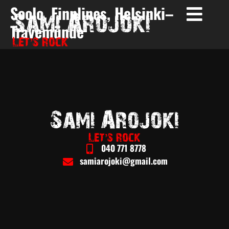
Soolo, Finnlines, Helsinki–
Travemünde
040 771 8778
samiarojoki@gmail.com