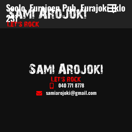
Soolo, Eurajoen Pub, Eurajoki (klo
23)
040 771 8778
samiarojoki@gmail.com